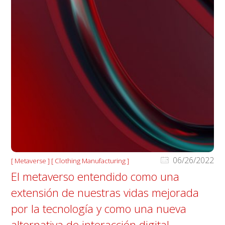
06/26/2022
[ Metaverse ] [ Clothing Manufacturing ]
El metaverso entendido como una
extensión de nuestras vidas mejorada
por la tecnología y como una nueva
alternativa de interacción digital.