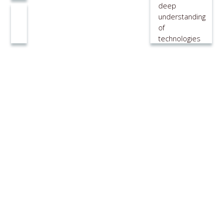
deep
understanding
of
technologies
and
companies
requrements.
Home
LeaP
Insights
About Us