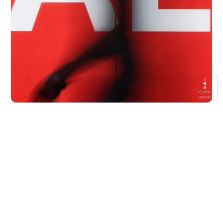
SCROLL
DOWN
06/22/2022
[ UX Consulting ] [ Commodities | Products Sectors ]
¿Cómo puede aportar el UX design en la
transformación digital de las empresas
frente a los retos del metaverso?
Estamos entrando en un momento decisivo: